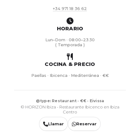
+34 971 18 36 62
HORARIO
Lun–Dom · 08:00–23:30
( Temporada )
COCINA & PRECIO
Paellas · Ibicenca · Mediterránea · €€
@type: Restaurant · €€ · Eivissa
© HORIZON Ibiza - Restaurante Ibicenco en Ibiza
Centro
Llamar
Reservar