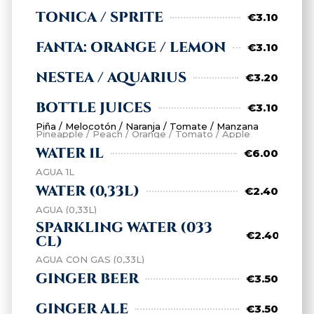
TONICA / SPRITE
€3.10
FANTA: ORANGE / LEMON
€3.10
NESTEA / AQUARIUS
€3.20
BOTTLE JUICES
€3.10
Piña / Melocotón / Naranja / Tomate / Manzana
Pineapple / Peach / Orange / Tomato / Apple
WATER 1L
€6.00
AGUA 1L
WATER (0,33L)
€2.40
AGUA (0,33L)
SPARKLING WATER (033
€2.40
CL)
AGUA CON GAS (0,33L)
GINGER BEER
€3.50
GINGER ALE
€3.50