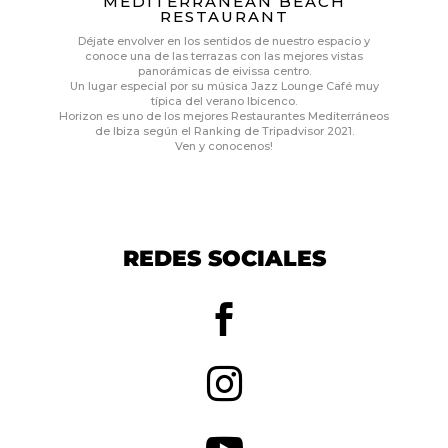
MEDITERRANEAN BEACH
RESTAURANT
Déjate envolver en los sentidos de nuestro espacio y
conoce una de las terrazas con las mejores vistas
panorámicas de eivissa centro.
Un lugar especial por su música Jazz Lounge Café muy
típica del verano Ibicenco.
Horizon es uno de los mejores Restaurantes Mediterráneos
de Ibiza según el Ranking de Tripadvisor 2021.
Ven y conocenos!
REDES SOCIALES

