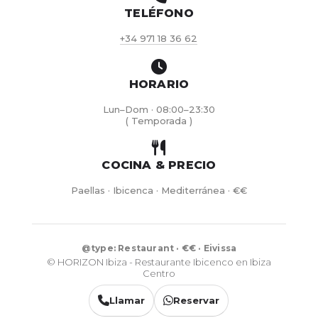
TELÉFONO
+34 971 18 36 62
HORARIO
Lun–Dom · 08:00–23:30
( Temporada )
COCINA & PRECIO
Paellas · Ibicenca · Mediterránea · €€
@type: Restaurant · €€ · Eivissa
© HORIZON Ibiza - Restaurante Ibicenco en Ibiza
Centro
Llamar
Reservar